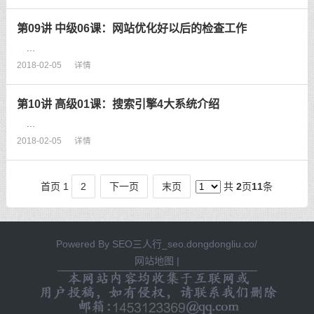
第09讲 中级06课：网站优化好以后的检查工作
...
2018-02-05
详情
第10讲 高级01课：搜索引擎4大系统介绍
...
2018-02-05
详情
首页 1
2
下一页
末页
共
2
页
11
条
Powered By
SEO三人行_seo.dongdongliu.co/
网站地图
|