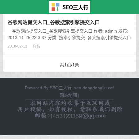
主页
>
TAG标签
> 撩妹对话大全
谷歌网站提交入口_谷歌搜索引擎提交入口
谷歌网站提交入口_谷歌搜索引擎提交入口 作者: admin 发布:
2013-11-25 23:3:37 分类: 搜索引擎提交_各大搜索引擎提交入口
_网站提交入口 阅读: 5061 次 查看评论 Google谷歌提交入口 注
2018-02-12
详情
意：向谷...
共1页/1条
Powered By
SEO三人行_seo.dongdongliu.co/
网站地图
|