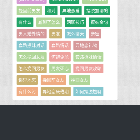
挽回前男友
和对
异地恋爱
摆脱尬聊的
有什么
尬聊了怎么
网聊技巧
撩妹金句
男人婚外情的
男友
怎么聊天
亲密
套路撩妹对话
套路情话
异地恋礼物
怎么挽回女友
何避免尬
套路撩妹情话
怎么挽回男友
男友死心
挽回男友攻略
谈异地恋
挽回前女友
挽回女友
有什么污
异地恋厌倦期
如何摆脱尬聊