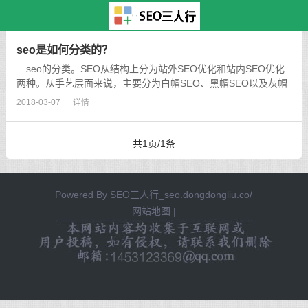
主页
>
TAG标签
> 尬聊怎么办
seo是如何分类的？
seo的分类。SEO从结构上分为站外SEO优化和站内SEO优化
两种。从手艺层面来说，主要分为白帽SEO、黑帽SEO以及灰帽
SEO。...
2018-03-07
详情
共1页/1条
Powered By
SEO三人行_seo.dongdongliu.co/
网站地图
|